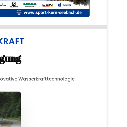
KRAFT
rgung
novative Wasserkrafttechnologie.