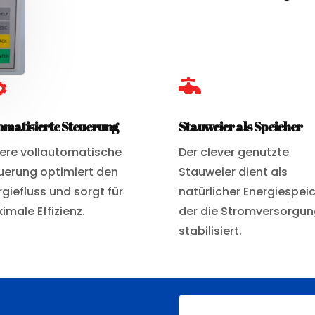


omatisierte Steuerung
Stauweier als Speicher
ere vollautomatische
Der clever genutzte
uerung optimiert den
Stauweier dient als
rgiefluss und sorgt für
natürlicher Energiespeic
imale Effizienz.
der die Stromversorgun
stabilisiert.