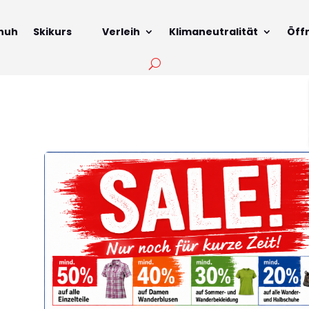
huh
Skikurs
Verleih
Klimaneutralität
Öff