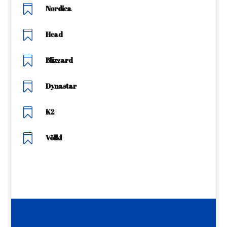

Nordica

Head

Blizzard

Dynastar

K2

Völkl