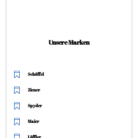
Unsere Marken

Schöffel

Ziener

Spyder

Maier

Löffler