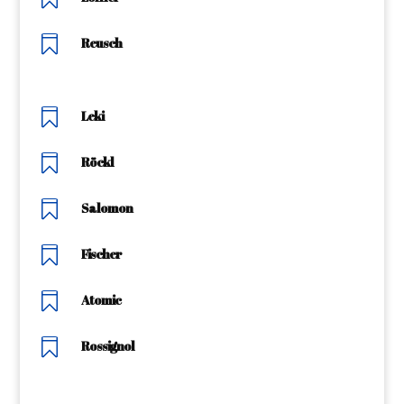

Reusch

Leki

Röckl

Salomon

Fischer

Atomic

Rossignol